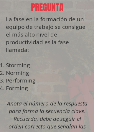
PREGUNTA
La fase en la formación de un
equipo de trabajo se consigue
el más alto nivel de
productividad es la fase
llamada:
Storming
Norming
Performing
Forming
Anota el número
de la respuesta
para forma la secuencia clave.
Recuerda, debe de seguir el
orden correcto que señalan las