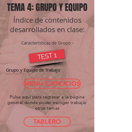
TEMA 4: GRUPO Y EQUIPO
Índice de contenidos
desarrollados en clase:
Características
de Grupo -
TEST 1
Grupo y Equipo de Trabajo
MENÚ EJERCICIOS
Pulsa aquí para regresar a la página
general donde poder escoger trabajar
otros temas
TABLERO