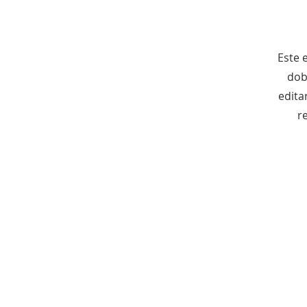
Este e
dob
edita
r